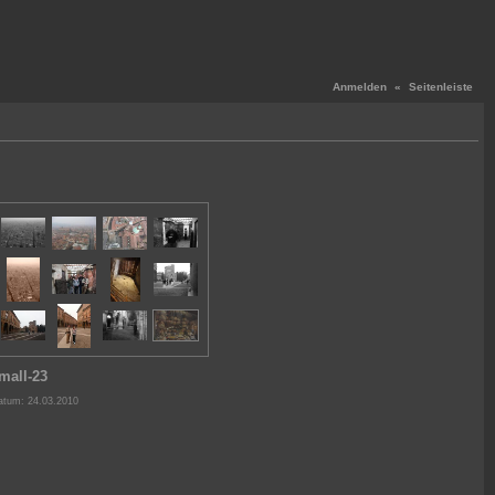
Anmelden
«
Seitenleiste
mall-23
atum: 24.03.2010