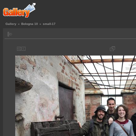
Gallery
»
Bologna 10
»
small-17