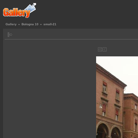
Gallery
»
Bologna 10
»
small-21