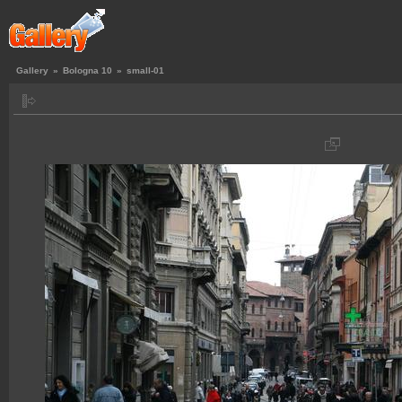
Gallery
»
Bologna 10
»
small-01