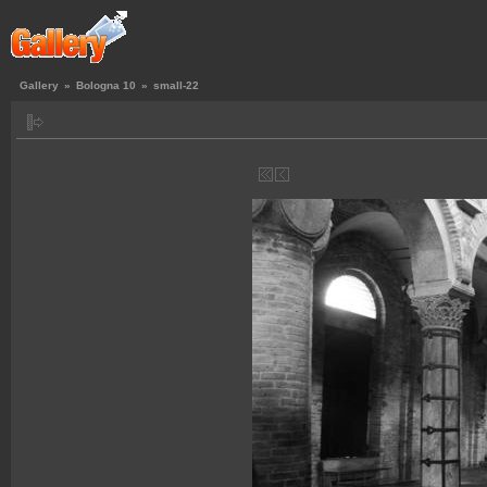
Gallery
»
Bologna 10
»
small-22