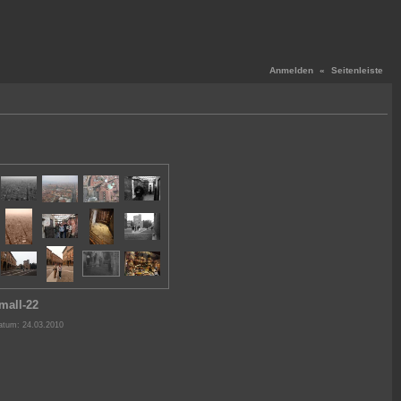
Anmelden
«
Seitenleiste
mall-22
atum: 24.03.2010