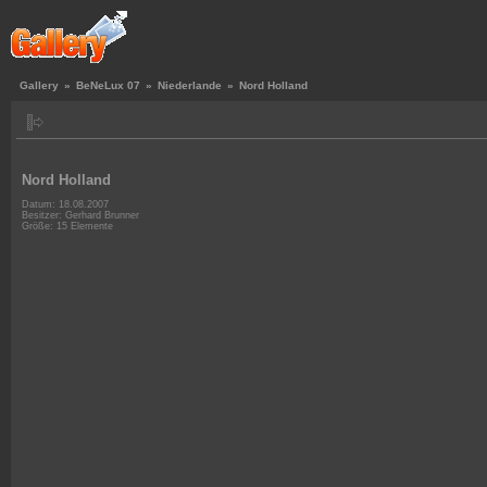
Gallery
»
BeNeLux 07
»
Niederlande
»
Nord Holland
Nord Holland
Datum: 18.08.2007
Besitzer: Gerhard Brunner
Größe: 15 Elemente