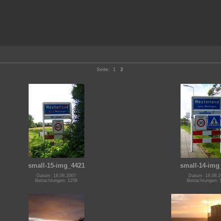
Seite:
1
2
small-15-img_4421
small-14-img
Datum: 18.08.2007
Datum: 18.08.2
Betrachtungen: 1258
Betrachtungen: 