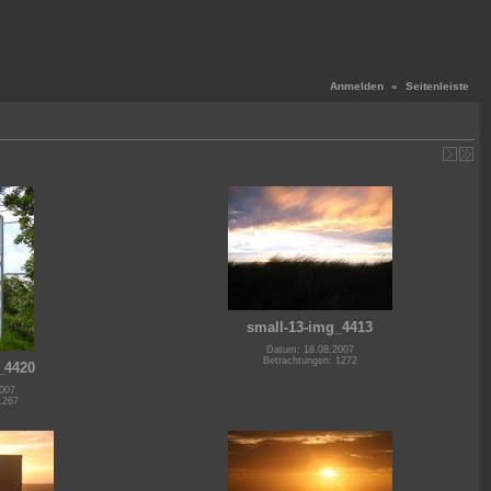
Anmelden
«
Seitenleiste
small-13-img_4413
Datum: 18.08.2007
Betrachtungen: 1272
_4420
007
1267