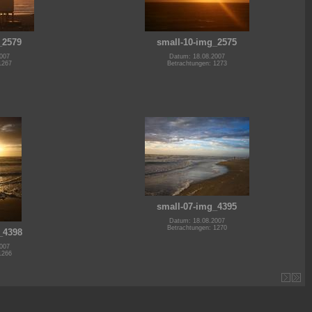
_2579
small-10-img_2575
007
Datum: 18.08.2007
1267
Betrachtungen: 1273
small-07-img_4395
Datum: 18.08.2007
Betrachtungen: 1270
_4398
007
1266