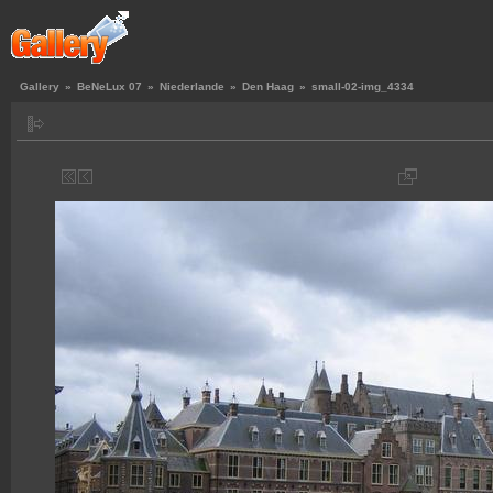
Gallery
»
BeNeLux 07
»
Niederlande
»
Den Haag
»
small-02-img_4334